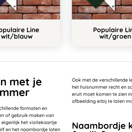
opulaire Line
Populaire Li
wit/blauw
wit/groen
n met je
Ook met de verschillende le
het huisnummer recht en sc
nummer
eruit moet komen te zien i
afbeelding erbij te laten m
chillende formaten en
den of gebruik maken van
eigenlijk het visitekaartje
Naambordje k
zelf en het naambordje laten