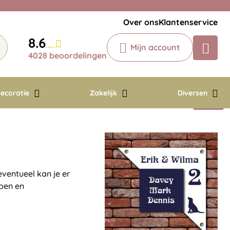
Veelgestelde vragen
Krijg een antwoord op uw vraag
Over ons
Klantenservice
Chatbot
8.6
Mijn account
Chat 24/7 met onze chatbot voor
4028 beoordelingen
hulp
Contact
ecoratie
Zakelijk
Diversen
ventueel kan je er
rpen en