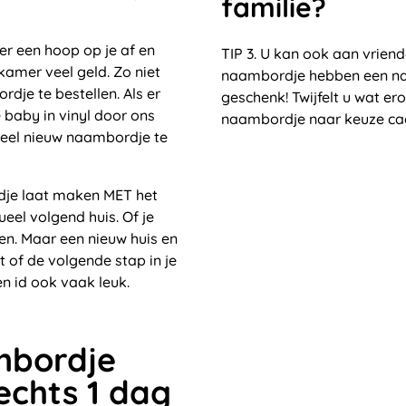
familie?
er een hoop op je af en
TIP 3. U kan ook aan vrien
amer veel geld. Zo niet
naambordje hebben een naa
rdje te bestellen. Als er
geschenk! Twijfelt u wat 
 baby in vinyl door ons
naambordje naar keuze ca
 heel nieuw naambordje te
rdje laat maken MET het
el volgend huis. Of je
n. Maar een nieuw huis en
t of de volgende stap in je
n id ook vaak leuk.
ambordje
lechts 1 dag