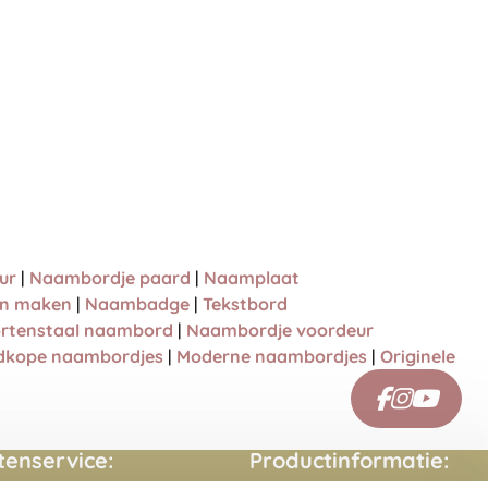
ur
|
Naambordje paard
|
Naamplaat
en maken
|
Naambadge
|
Tekstbord
rtenstaal naambord
|
Naambordje voordeur
dkope naambordjes
|
Moderne naambordjes
|
Originele
tenservice:
Productinformatie: