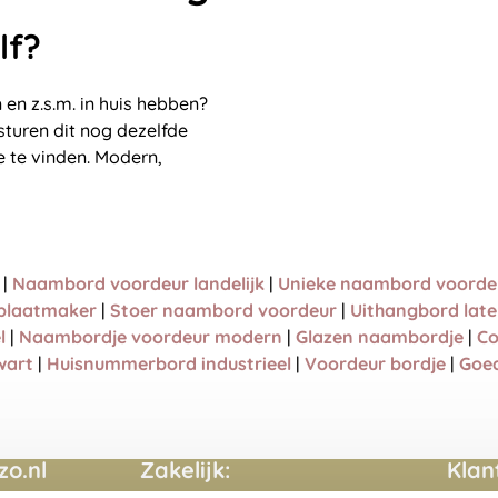
lf?
 en z.s.m. in huis hebben?
sturen dit nog dezelfde
 te vinden. Modern,
|
Naambord voordeur landelijk
|
Unieke naambord voorde
laatmaker
|
Stoer naambord voordeur
|
Uithangbord lat
l
|
Naambordje voordeur modern
|
Glazen naambordje
|
Co
wart
|
Huisnummerbord industrieel
|
Voordeur bordje
|
Goe
o.nl
Zakelijk:
Klan