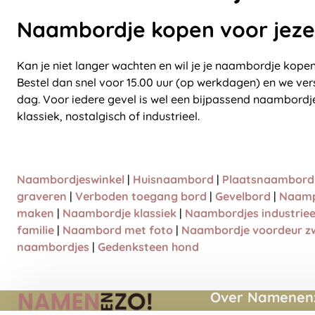
Naambordje kopen voor jeze
Kan je niet langer wachten en wil je je naambordje kopen
Bestel dan snel voor 15.00 uur (op werkdagen) en we ver
dag. Voor iedere gevel is wel een bijpassend naambordje
klassiek, nostalgisch of industrieel.
Naambordjeswinkel
|
Huisnaambord
|
Plaatsnaambord
graveren
|
Verboden toegang bord
|
Gevelbord
|
Naamp
maken
|
Naambordje klassiek
|
Naambordjes industriee
familie
|
Naambord met foto
|
Naambordje voordeur z
naambordjes
|
Gedenksteen hond
Over Namenenz