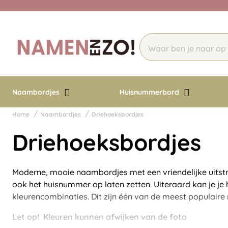
Naambordjes
Huisnummerbord
Home
Naambordjes
Driehoeksbordjes
Driehoeksbordjes
Moderne, mooie naambordjes met een vriendelijke uitstra
ook het huisnummer op laten zetten. Uiteraard kan je je
kleurencombinaties. Dit zijn één van de meest populair
Let op! Kleuren kunnen afwijken van de foto