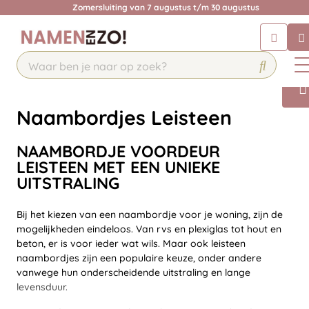
Zomersluiting van 7 augustus t/m 30 augustus
Chatbot
Chat 24/7 met onze chatbot voor
hulp
Contact
Naambordjes Leisteen
NAAMBORDJE VOORDEUR
LEISTEEN MET EEN UNIEKE
UITSTRALING
Bij het kiezen van een naambordje voor je woning, zijn de
mogelijkheden eindeloos. Van rvs en plexiglas tot hout en
beton, er is voor ieder wat wils. Maar ook leisteen
naambordjes zijn een populaire keuze, onder andere
vanwege hun onderscheidende uitstraling en lange
levensduur.