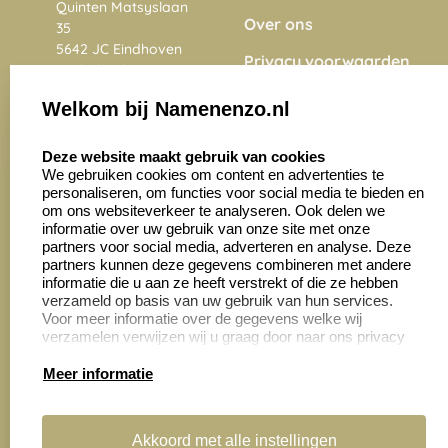
Quinten Matsyslaan
Over ons
35
5642 JC Eindhoven
Privacy voorwaarden
Nederland
Onze vacatures
Welkom bij Namenenzo.nl
8.6
select language
4028 beoordelingen
Deze website maakt gebruik van cookies
We gebruiken cookies om content en advertenties te
personaliseren, om functies voor social media te bieden en
Zakelijk:
Klantenservice:
om ons websiteverkeer te analyseren. Ook delen we
informatie over uw gebruik van onze site met onze
partners voor social media, adverteren en analyse. Deze
Aanvraag op maat
Contact opnemen
partners kunnen deze gegevens combineren met andere
informatie die u aan ze heeft verstrekt of die ze hebben
Cadeaubonnen
Veelgestelde vragen
verzameld op basis van uw gebruik van hun services.
Voor meer informatie over de gegevens welke wij
Retourneren
verzamelen verwijzen wij u graag door naar ons privacy
statement.
Meer informatie
Productinformatie:
Akkoord met alle instellingen
Montage