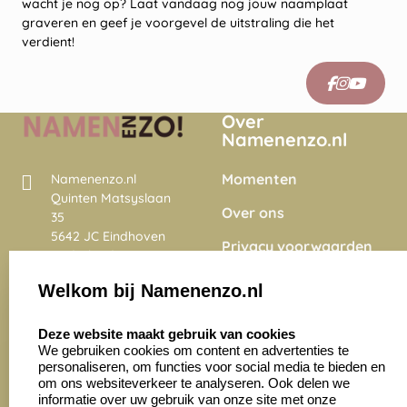
wacht je nog op? Laat vandaag nog jouw naamplaat
graveren en geef je voorgevel de uitstraling die het
verdient!
Over
Namenenzo.nl
Momenten
Namenenzo.nl
Quinten Matsyslaan
Over ons
35
5642 JC Eindhoven
Privacy voorwaarden
Nederland
Onze vacatures
Welkom bij Namenenzo.nl
8.6
select language
4028 beoordelingen
Deze website maakt gebruik van cookies
We gebruiken cookies om content en advertenties te
personaliseren, om functies voor social media te bieden en
Zakelijk:
Klantenservice:
om ons websiteverkeer te analyseren. Ook delen we
informatie over uw gebruik van onze site met onze