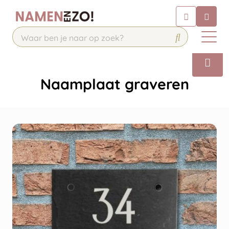
Chatbot
Chat 24/7 met onze chatbot voor
hulp
Contact
Naamplaat graveren