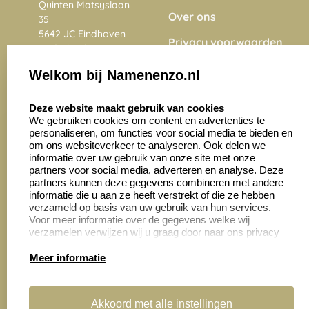
Quinten Matsyslaan
Over ons
35
5642 JC Eindhoven
Privacy voorwaarden
Nederland
Onze vacatures
Welkom bij Namenenzo.nl
8.6
select language
4028 beoordelingen
Deze website maakt gebruik van cookies
We gebruiken cookies om content en advertenties te
personaliseren, om functies voor social media te bieden en
Zakelijk:
Klantenservice:
om ons websiteverkeer te analyseren. Ook delen we
informatie over uw gebruik van onze site met onze
partners voor social media, adverteren en analyse. Deze
Aanvraag op maat
Contact opnemen
partners kunnen deze gegevens combineren met andere
informatie die u aan ze heeft verstrekt of die ze hebben
Cadeaubonnen
Veelgestelde vragen
verzameld op basis van uw gebruik van hun services.
Voor meer informatie over de gegevens welke wij
Retourneren
verzamelen verwijzen wij u graag door naar ons privacy
statement.
Meer informatie
Productinformatie:
Akkoord met alle instellingen
Montage