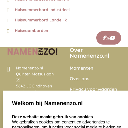
Huisnummerbord Industrieel
Huisnummerbord Landelijk
Huisnaamborden
Over
Namenenzo.nl
Momenten
Namenenzo.nl
Quinten Matsyslaan
Over ons
35
5642 JC Eindhoven
Privacy voorwaarden
Nederland
Onze vacatures
Welkom bij Namenenzo.nl
8.6
select language
4028 beoordelingen
Deze website maakt gebruik van cookies
We gebruiken cookies om content en advertenties te
personaliseren, om functies voor social media te bieden en