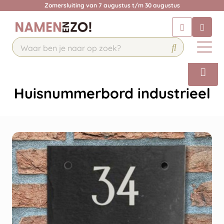
Krijg een antwoord op uw vraag
Zomersluiting van 7 augustus t/m 30 augustus
Chatbot
Chat 24/7 met onze chatbot voor
hulp
Contact
Huisnummerbord industrieel