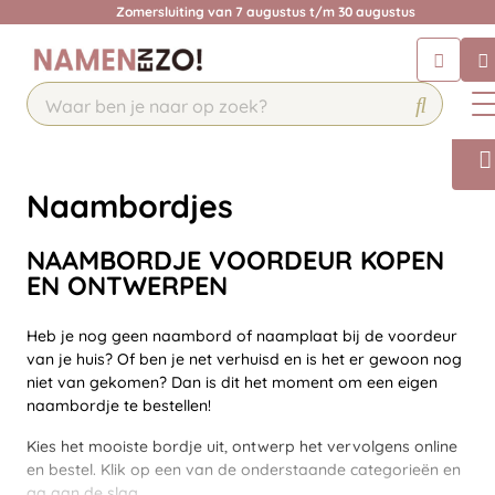
Krijg een antwoord op uw vraag
Zomersluiting van 7 augustus t/m 30 augustus
Chatbot
Chat 24/7 met onze chatbot voor
hulp
Contact
Naambordjes
NAAMBORDJE VOORDEUR KOPEN
EN ONTWERPEN
Heb je nog geen naambord of naamplaat bij de voordeur
van je huis? Of ben je net verhuisd en is het er gewoon nog
niet van gekomen? Dan is dit het moment om een eigen
naambordje te bestellen!
Kies het mooiste bordje uit, ontwerp het vervolgens online
en bestel. Klik op een van de onderstaande categorieën en
ga aan de slag