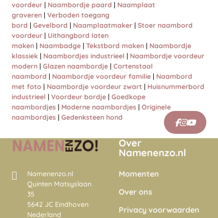
voordeur
|
Naambordje paard
|
Naamplaat
graveren
|
Verboden toegang
bord
|
Gevelbord
|
Naamplaatmaker
|
Stoer naambord
voordeur
|
Uithangbord laten
maken
|
Naambadge
|
Tekstbord maken
|
Naambordje
klassiek
|
Naambordjes industrieel
|
Naambordje voordeur
modern
|
Glazen naambordje
|
Cortenstaal
naambord
|
Naambordje voordeur familie
|
Naambord
met foto
|
Naambordje voordeur zwart
|
Huisnummerbord
industrieel
|
Voordeur bordje
|
Goedkope
naambordjes
|
Moderne naambordjes
|
Originele
naambordjes
|
Gedenksteen hond
Over
Namenenzo.nl
Momenten
Namenenzo.nl
Quinten Matsyslaan
Over ons
35
5642 JC Eindhoven
Privacy voorwaarden
Nederland