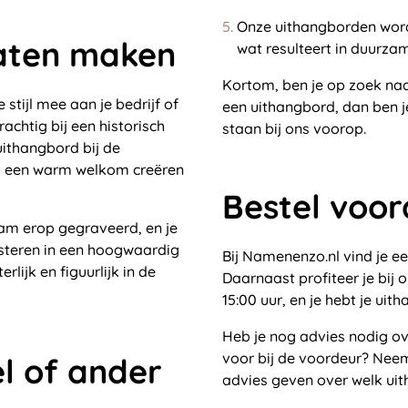
Onze uithangborden word
laten maken
wat resulteert in duurza
Kortom, ben je op zoek na
stijl mee aan je bedrijf of
een uithangbord, dan ben je
chtig bij een historisch
staan bij ons voorop.
uithangbord bij de
lt een warm welkom creëren
Bestel voor
aam erop gegraveerd, en je
esteren in een hoogwaardig
Bij Namenenzo.nl vind je e
lijk en figuurlijk in de
Daarnaast profiteer je bij
15:00 uur, en je hebt je uit
Heb je nog advies nodig o
voor bij de voordeur? Nee
l of ander
advies geven over welk uit