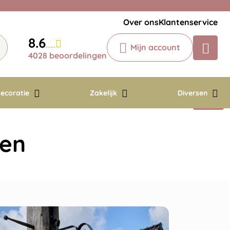
Veelgestelde vragen
Krijg een antwoord op uw vraag
Over ons
Klantenservice
Chatbot
8.6
Mijn account
Chat 24/7 met onze chatbot voor
4028 beoordelingen
hulp
Contact
ecoratie
Zakelijk
Diversen
ken