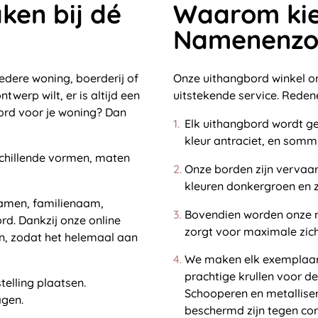
ken bij dé
Waarom kie
Namenenzo.
iedere woning, boerderij of
Onze uithangbord winkel o
twerp wilt, er is altijd een
uitstekende service. Rede
bord voor je woning? Dan
Elk uithangbord wordt g
kleur antraciet, en somm
schillende vormen, maten
Onze borden zijn vervaa
kleuren donkergroen en z
namen, familienaam,
Bovendien worden onze 
rd. Dankzij onze online
zorgt voor maximale zic
en, zodat het helemaal aan
We maken elk exemplaar
prachtige krullen voor d
telling plaatsen.
Schooperen en metallise
agen.
beschermd zijn tegen cor