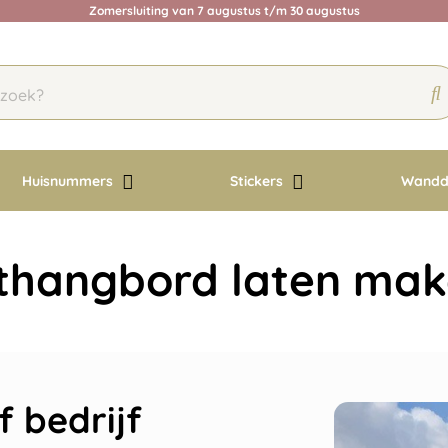
Zomersluiting van 7 augustus t/m 30 augustus
Huisnummers
Stickers
Wandd
thangbord laten ma
 bedrijf