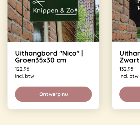
Uithangbord "Nico" |
Uitha
Groen35x30 cm
Zwart
122,96
132,95
Incl. btw
Incl. btw
Ontwerp nu