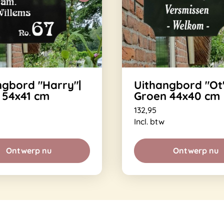
ngbord "Harry"|
Uithangbord "Ot"
 54x41 cm
Groen 44x40 cm
132,95
Incl. btw
Ontwerp nu
Ontwerp nu