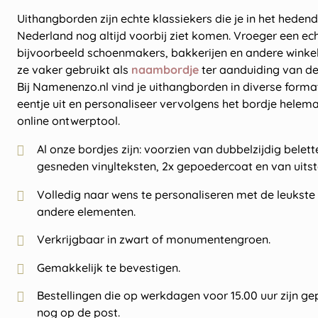
Uithangborden zijn echte klassiekers die je in het hede
Nederland nog altijd voorbij ziet komen. Vroeger een e
bijvoorbeeld schoenmakers, bakkerijen en andere winke
ze vaker gebruikt als
naambordje
ter aanduiding van d
Bij Namenenzo.nl vind je uithangborden in diverse forma
eentje uit en personaliseer vervolgens het bordje hele
online ontwerptool.
Al onze bordjes zijn: voorzien van dubbelzijdig belet
gesneden vinylteksten, 2x gepoedercoat en van uitst
Volledig naar wens te personaliseren met de leukste t
andere elementen.
Verkrijgbaar in zwart of monumentengroen.
Gemakkelijk te bevestigen.
Bestellingen die op werkdagen voor 15.00 uur zijn ge
nog op de post.