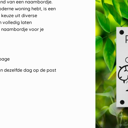
hand van een naambordje.
 moderne woning hebt, is een
keuze uit diverse
 volledig laten
te naambordje voor je
epage
an dezelfde dag op de post