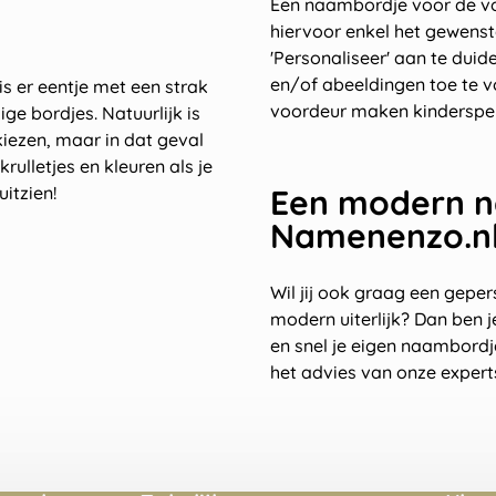
Een naambordje voor de voo
hiervoor enkel het gewens
'Personaliseer' aan te duide
en/of abeeldingen toe te v
s er eentje met een strak
voordeur maken kinderspel 
e bordjes. Natuurlijk is
iezen, maar in dat geval
krulletjes en kleuren als je
itzien!
Een modern n
Namenenzo.n
Wil jij ook graag een gepe
modern uiterlijk? Dan ben j
en snel je eigen naambordje
het advies van onze expert