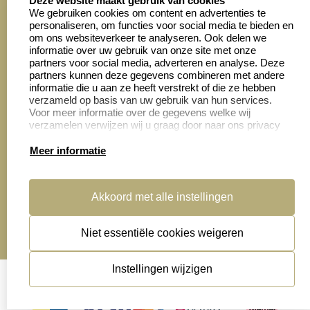
Deze website maakt gebruik van cookies
We gebruiken cookies om content en advertenties te
personaliseren, om functies voor social media te bieden en
Zakelijk:
Klantenservice:
om ons websiteverkeer te analyseren. Ook delen we
informatie over uw gebruik van onze site met onze
partners voor social media, adverteren en analyse. Deze
Aanvraag op maat
Contact opnemen
partners kunnen deze gegevens combineren met andere
informatie die u aan ze heeft verstrekt of die ze hebben
Cadeaubonnen
Veelgestelde vragen
verzameld op basis van uw gebruik van hun services.
Voor meer informatie over de gegevens welke wij
Retourneren
verzamelen verwijzen wij u graag door naar ons privacy
statement.
Meer informatie
Productinformatie:
Akkoord met alle instellingen
Montage
handleidingen
Niet essentiële cookies weigeren
Sitemap
algemene voorwaarden
disclaimer
Instellingen wijzigen
privacy statement
Cookies resetten
© copyright 2026