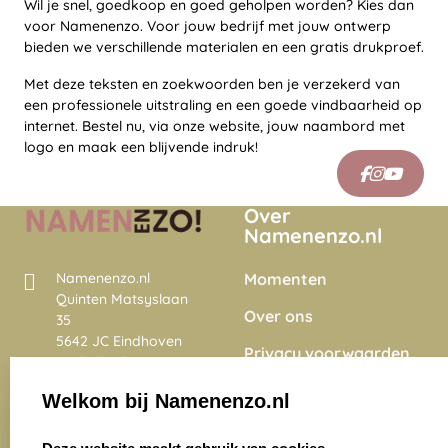
Wil je snel, goedkoop en goed geholpen worden? Kies dan
voor Namenenzo. Voor jouw bedrijf met jouw ontwerp
bieden we verschillende materialen en een gratis drukproef.
Met deze teksten en zoekwoorden ben je verzekerd van
een professionele uitstraling en een goede vindbaarheid op
internet. Bestel nu, via onze website, jouw naambord met
logo en maak een blijvende indruk!
Over
Namenenzo.nl
Momenten
Namenenzo.nl
Quinten Matsyslaan
Over ons
35
5642 JC Eindhoven
Privacy voorwaarden
Nederland
Onze vacatures
Welkom bij Namenenzo.nl
8.6
select language
4028 beoordelingen