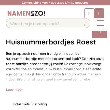
Zomersluiting van 7 augustus t/m 30 augustus
Chatbot
Chat 24/7 met onze chatbot voor
hulp
Contact
Huisnummerbordjes Roest
Ben je op zoek naar een trendy en industrieel
huisnummerbordje met een cortenstaal look? Dan zijn onze
roest bordjes
precies wat jij zoekt! De roestige look voegt
karakter toe en maakt jouw huisnummerbordje een echte
eyecatcher. Bekijk hieronder onze trendy bordjes met een
industriële uitstraling en geef jouw gevel een unieke
uitstraling. Verroest mooi!
Lees meer
Industriële uitstraling