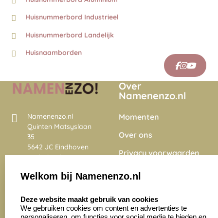
Huisnummerbord Industrieel
Huisnummerbord Landelijk
Huisnaamborden
Over
Namenenzo.nl
Momenten
Namenenzo.nl
Quinten Matsyslaan
Over ons
35
5642 JC Eindhoven
Privacy voorwaarden
Nederland
Onze vacatures
Welkom bij Namenenzo.nl
8.6
select language
4028 beoordelingen
Deze website maakt gebruik van cookies
We gebruiken cookies om content en advertenties te
personaliseren, om functies voor social media te bieden en