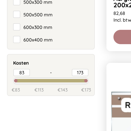
500x300 mm
200x
82,68
500x500 mm
Incl. bt
600x300 mm
600x400 mm
Kosten
-
€83
€113
€143
€173