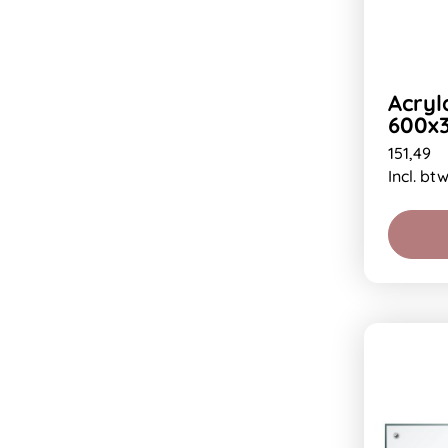
Acryl
600x
151,49
Incl. bt