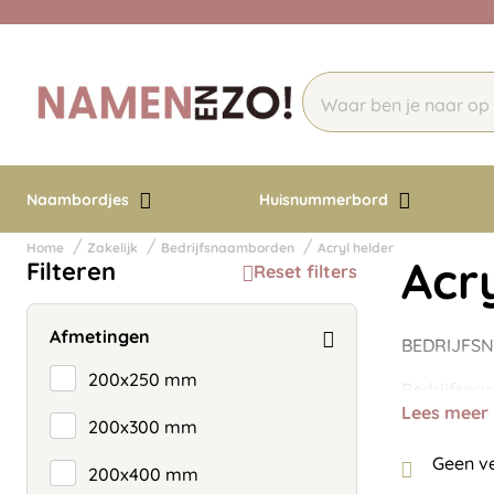
Naambordjes
Huisnummerbord
Home
Zakelijk
Bedrijfsnaamborden
Acryl helder
Acr
Filteren
Reset filters
Afmetingen
BEDRIJFS
200x250 mm
Bedrijfsnaa
Lees meer
200x300 mm
Geen v
200x400 mm