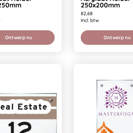
250mm
250x200mm
82,68
w
Incl. btw
Ontwerp nu
Ontwerp nu