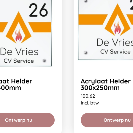
aat Helder
Acrylaat Helder
300mm
300x250mm
100,62
w
Incl. btw
Ontwerp nu
Ontwerp nu