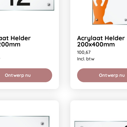
aat Helder
Acrylaat Helder
200mm
200x400mm
100,67
w
Incl. btw
Ontwerp nu
Ontwerp nu