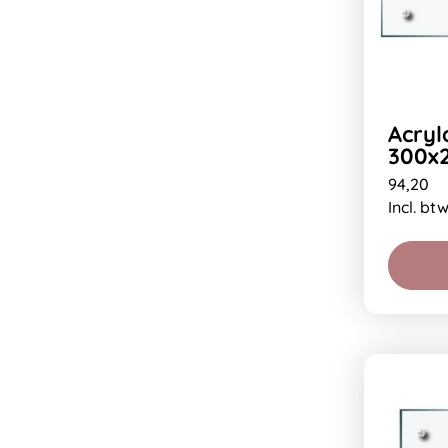
Acryl
300x
94,20
Incl. bt