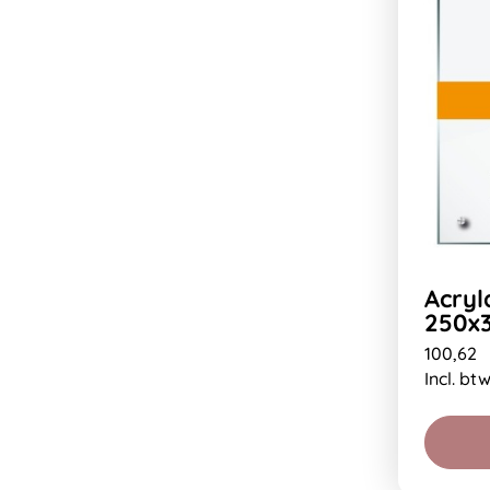
Acryl
250x
100,62
Incl. bt