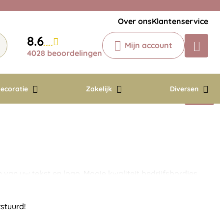
Veelgestelde vragen
Krijg een antwoord op uw vraag
Over ons
Klantenservice
Chatbot
8.6
Mijn account
Chat 24/7 met onze chatbot voor
4028 beoordelingen
hulp
Contact
ecoratie
Zakelijk
Diversen
van uw tekst en logo. Mooie kwaliteit bedrijfsbordjes.
stuurd!