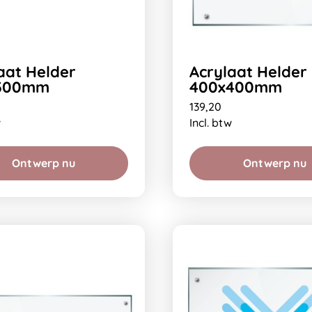
aat Helder
Acrylaat Helder
300mm
400x400mm
139,20
w
Incl. btw
Ontwerp nu
Ontwerp nu