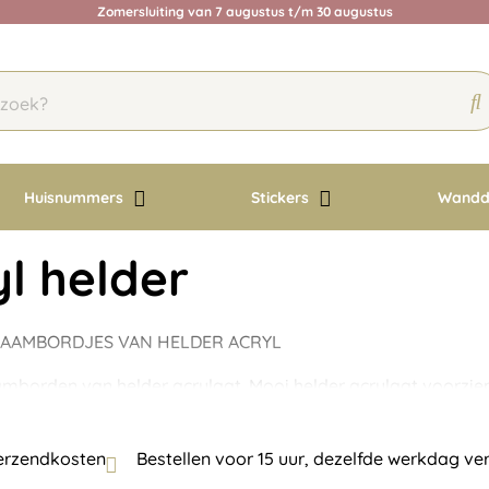
Zomersluiting van 7 augustus t/m 30 augustus
Huisnummers
Stickers
Wandd
yl helder
NAAMBORDJES VAN HELDER ACRYL
mborden van helder acrylaat. Mooi helder acrylaat voorzien 
erzendkosten
Bestellen voor 15 uur, dezelfde werkdag ver