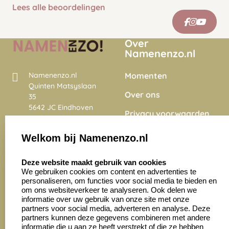
Lees alle beoordelingen
Over
Namenenzo.nl
Momenten
Namenenzo.nl
Quinten Matsyslaan
Over ons
35
5642 JC Eindhoven
Privacy voorwaarden
Nederland
Onze vacatures
Welkom bij Namenenzo.nl
8.6
select language
4028 beoordelingen
Deze website maakt gebruik van cookies
We gebruiken cookies om content en advertenties te
personaliseren, om functies voor social media te bieden en
Zakelijk:
Klantenservice:
om ons websiteverkeer te analyseren. Ook delen we
informatie over uw gebruik van onze site met onze
partners voor social media, adverteren en analyse. Deze
Aanvraag op maat
Contact opnemen
partners kunnen deze gegevens combineren met andere
informatie die u aan ze heeft verstrekt of die ze hebben