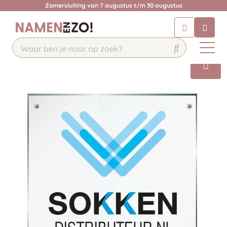
Zomersluiting van 7 augustus t/m 30 augustus
Chatbot
Chat 24/7 met onze chatbot voor
hulp
Contact