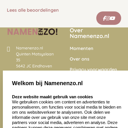
Lees alle beoordelingen
Over
Namenenzo.nl
Momenten
Namenenzo.nl
Quinten Matsyslaan
Over ons
35
5642 JC Eindhoven
Privacy voorwaarden
Nederland
Onze vacatures
Welkom bij Namenenzo.nl
8.6
select language
4028 beoordelingen
Deze website maakt gebruik van cookies
We gebruiken cookies om content en advertenties te
personaliseren, om functies voor social media te bieden en
Zakelijk:
Klantenservice:
om ons websiteverkeer te analyseren. Ook delen we
informatie over uw gebruik van onze site met onze
partners voor social media, adverteren en analyse. Deze
Aanvraag op maat
Contact opnemen
partners kunnen deze gegevens combineren met andere