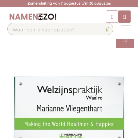
Zomersluiting van 7 augustus t/m 30 augustus
Chatbot
Chat 24/7 met onze chatbot voor
hulp
Contact