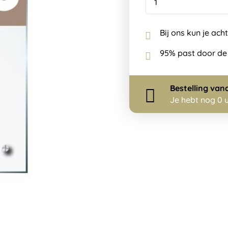
Bij ons kun je ach
95% past door de
Bestelling
van
Je hebt nog
0 