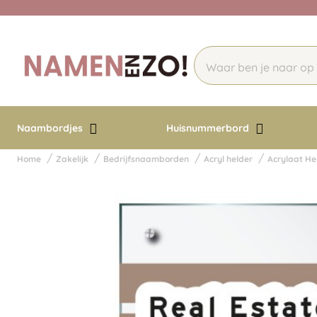
Naambordjes
Huisnummerbord
Home
Zakelijk
Bedrijfsnaamborden
Acryl helder
Acrylaat H