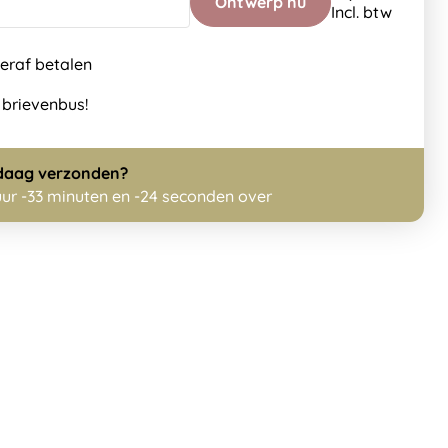
Ontwerp nu
Incl. btw
teraf betalen
 brievenbus!
daag
verzonden?
uur -33 minuten en -24 seconden over