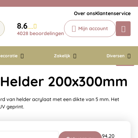
Veelgestelde vragen
Krijg een antwoord op uw vraag
Over ons
Klantenservice
Chatbot
8.6
Mijn account
Chat 24/7 met onze chatbot voor
4028 beoordelingen
hulp
Contact
ecoratie
Zakelijk
Diversen
t Helder 200x300mm
d van helder acrylaat met een dikte van 5 mm. Het
V geprint.
94,20