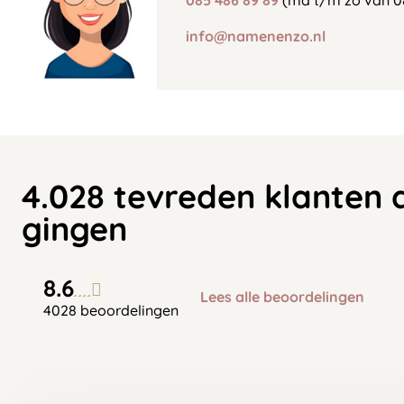
085 486 89 89
(ma t/m zo van 0
info@namenenzo.nl
4.028 tevreden klanten 
gingen
8.6
Lees alle beoordelingen
4028 beoordelingen