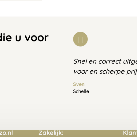
die u voor
Snel en correct uit
voor en scherpe prij
Sven
Schelle
o.nl
Zakelijk:
Klan