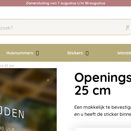
Zomersluiting van 7 augustus t/m 30 augustus
Huisnummers
Stickers
Wandd
0 x 25 cm
Openingst
25 cm
Een makkelijk te bevestig
en u heeft de sticker binn