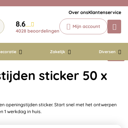
Veelgestelde vragen
Krijg een antwoord op uw vraag
Over ons
Klantenservice
Chatbot
8.6
Mijn account
Chat 24/7 met onze chatbot voor
4028 beoordelingen
hulp
Contact
ecoratie
Zakelijk
Diversen
ijden sticker 50 x
en openingstijden sticker. Start snel met het ontwerpen
en 1 werkdag in huis.