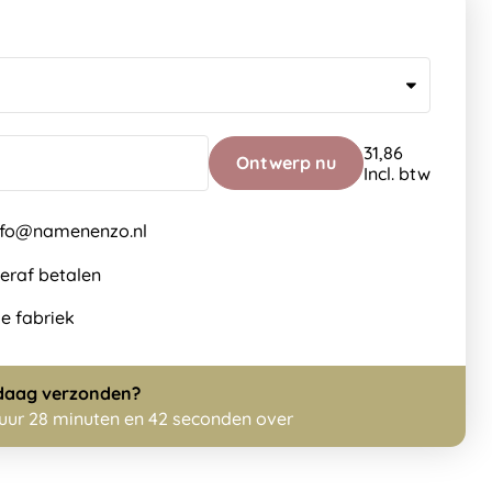
31,86
Ontwerp nu
Incl. btw
info@namenenzo.nl
teraf betalen
de fabriek
daag
verzonden?
 uur 28 minuten en 41 seconden over