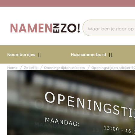
Naambordjes
Huisnummerbord
Home
Zakelijk
Openingstijden stickers
Openingstijden sticker 5