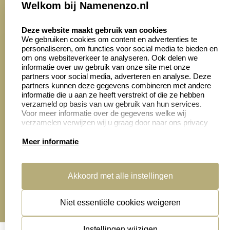
Welkom bij Namenenzo.nl
8.6
select language
4028 beoordelingen
Deze website maakt gebruik van cookies
We gebruiken cookies om content en advertenties te
personaliseren, om functies voor social media te bieden en
Zakelijk:
Klantenservice:
om ons websiteverkeer te analyseren. Ook delen we
informatie over uw gebruik van onze site met onze
partners voor social media, adverteren en analyse. Deze
Aanvraag op maat
Contact opnemen
partners kunnen deze gegevens combineren met andere
informatie die u aan ze heeft verstrekt of die ze hebben
Cadeaubonnen
Veelgestelde vragen
verzameld op basis van uw gebruik van hun services.
Voor meer informatie over de gegevens welke wij
Retourneren
verzamelen verwijzen wij u graag door naar ons privacy
statement.
Meer informatie
Productinformatie:
Akkoord met alle instellingen
Montage
handleidingen
Niet essentiële cookies weigeren
Sitemap
algemene voorwaarden
disclaimer
Instellingen wijzigen