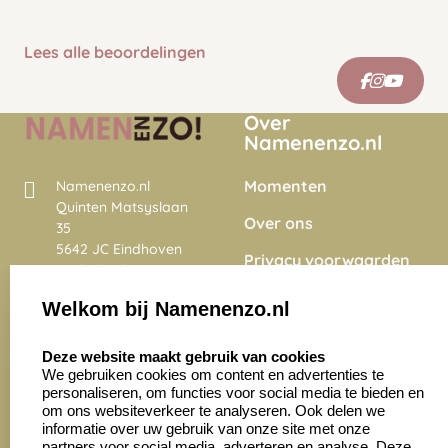
Lees alle beoordelingen
Over
Namenenzo.nl
Momenten
Namenenzo.nl
Quinten Matsyslaan
Over ons
35
5642 JC Eindhoven
Privacy voorwaarden
Nederland
Onze vacatures
Welkom bij Namenenzo.nl
8.6
select language
4028 beoordelingen
Deze website maakt gebruik van cookies
We gebruiken cookies om content en advertenties te
personaliseren, om functies voor social media te bieden en
Zakelijk:
Klantenservice:
om ons websiteverkeer te analyseren. Ook delen we
informatie over uw gebruik van onze site met onze
partners voor social media, adverteren en analyse. Deze