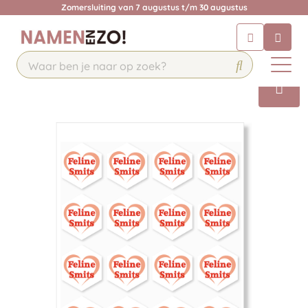
Zomersluiting van 7 augustus t/m 30 augustus
Chatbot
Chat 24/7 met onze chatbot voor
hulp
Contact