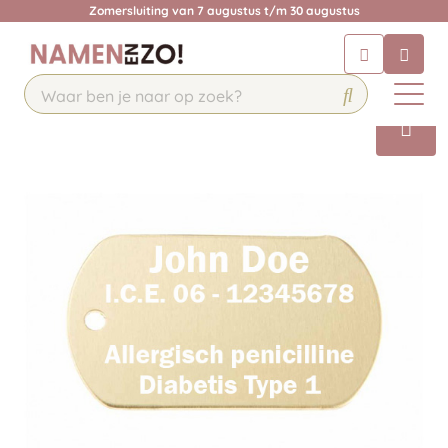
Zomersluiting van 7 augustus t/m 30 augustus
Chatbot
Chat 24/7 met onze chatbot voor
hulp
Contact