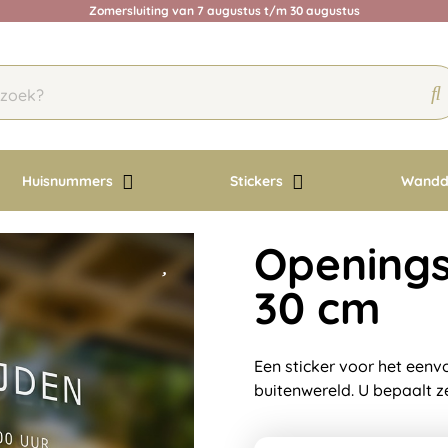
Zomersluiting van 7 augustus t/m 30 augustus
Huisnummers
Stickers
Wandd
Openingst
30 cm
Een sticker voor het een
buitenwereld. U bepaalt z