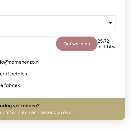
25,72
Ontwerp nu
Incl. btw
info@namenenzo.nl
teraf betalen
de fabriek
ndag
verzonden?
uur 52 minuten en 0 seconden over