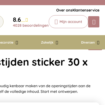
Veelgestelde vragen
Krijg een antwoord op uw vraag
Over ons
Klantenservice
Chatbot
8.6
Mijn account
Chat 24/7 met onze chatbot voor
4028 beoordelingen
hulp
Contact
ecoratie
Zakelijk
Diversen
ijden sticker 30 x
voudig kenbaar maken van de openingstijden aan de
elf de volledige inhoud. Start met ontwerpen.