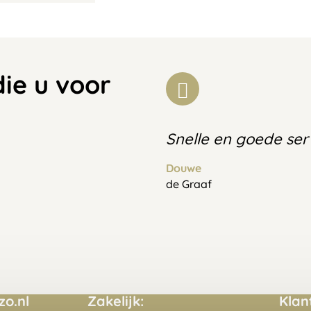
die u voor
Snelle en goede ser
Douwe
de Graaf
o.nl
Zakelijk:
Klan