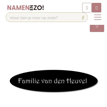
Chatbot
Chat 24/7 met onze chatbot voor
hulp
Contact