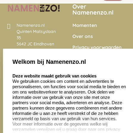
Over
Namenenzo.nl
Momenten
Namenenzo.nl
Quinten Matsyslaan
Over ons
35
5642 JC Eindhoven
Privacy voorwaarden
Nederland
Onze vacatures
Welkom bij Namenenzo.nl
8.6
select language
4028 beoordelingen
Deze website maakt gebruik van cookies
We gebruiken cookies om content en advertenties te
personaliseren, om functies voor social media te bieden en
Zakelijk:
Klantenservice:
om ons websiteverkeer te analyseren. Ook delen we
informatie over uw gebruik van onze site met onze
partners voor social media, adverteren en analyse. Deze
Aanvraag op maat
Contact opnemen
partners kunnen deze gegevens combineren met andere
informatie die u aan ze heeft verstrekt of die ze hebben
Cadeaubonnen
Veelgestelde vragen
verzameld op basis van uw gebruik van hun services.
Voor meer informatie over de gegevens welke wij
Retourneren
verzamelen verwijzen wij u graag door naar ons privacy