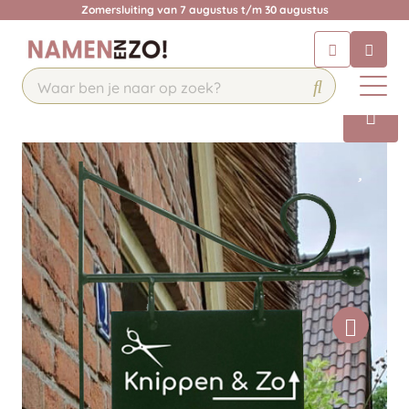
Zomersluiting van 7 augustus t/m 30 augustus
Chatbot
Chat 24/7 met onze chatbot voor
hulp
Contact