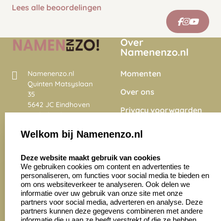
Lees alle beoordelingen
Over
Namenenzo.nl
Momenten
Namenenzo.nl
Quinten Matsyslaan
Over ons
35
5642 JC Eindhoven
Privacy voorwaarden
Nederland
Onze vacatures
Welkom bij Namenenzo.nl
8.6
select language
4028 beoordelingen
Deze website maakt gebruik van cookies
We gebruiken cookies om content en advertenties te
personaliseren, om functies voor social media te bieden en
Zakelijk:
Klantenservice:
om ons websiteverkeer te analyseren. Ook delen we
informatie over uw gebruik van onze site met onze
partners voor social media, adverteren en analyse. Deze
Aanvraag op maat
Contact opnemen
partners kunnen deze gegevens combineren met andere
informatie die u aan ze heeft verstrekt of die ze hebben