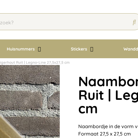
Huisnummers
Stickers
Wandd
gerhout Ruit | Legno-Line 27,5x27,5 cm
Naambord
Ruit | Le
cm
Naambordje in de vorm van
Formaat 27,5 x 27,5 cm