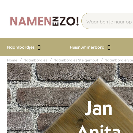
Naambordjes
Huisnummerbord
Home
Naambordjes
Naambordjes Steigerhout
Naambordje Stei