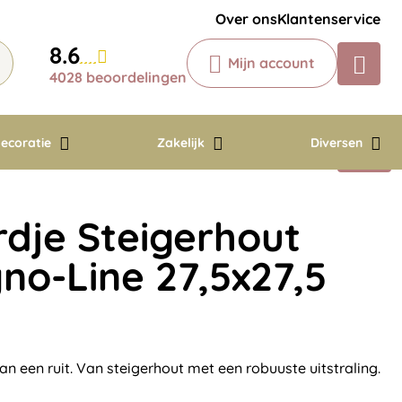
Krijg een antwoord op uw vraag
Over ons
Klantenservice
Chatbot
8.6
Mijn account
Chat 24/7 met onze chatbot voor
4028 beoordelingen
hulp
Contact
ecoratie
Zakelijk
Diversen
je Steigerhout
gno-Line 27,5x27,5
 een ruit. Van steigerhout met een robuuste uitstraling.