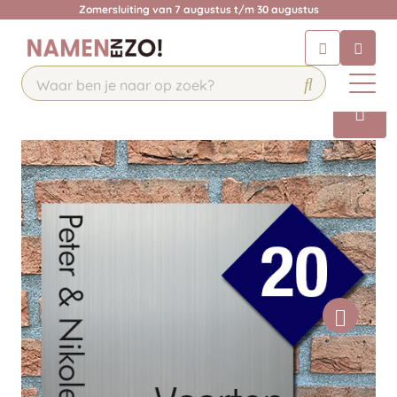
Zomersluiting van 7 augustus t/m 30 augustus
Chatbot
Chat 24/7 met onze chatbot voor
hulp
Contact