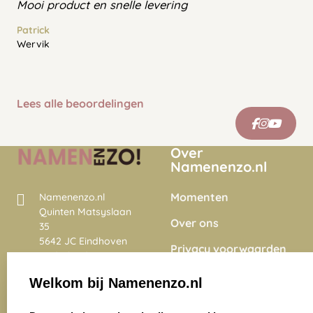
Mooi product en snelle levering
Patrick
Wervik
Lees alle beoordelingen
Over
Namenenzo.nl
Momenten
Namenenzo.nl
Quinten Matsyslaan
Over ons
35
5642 JC Eindhoven
Privacy voorwaarden
Nederland
Onze vacatures
Welkom bij Namenenzo.nl
8.6
select language
4028 beoordelingen