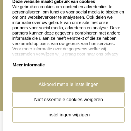
Deze website maakt gebruik van cookies
We gebruiken cookies om content en advertenties te
personaliseren, om functies voor social media te bieden en
Zakelijk:
Klantenservice:
om ons websiteverkeer te analyseren. Ook delen we
informatie over uw gebruik van onze site met onze
partners voor social media, adverteren en analyse. Deze
Aanvraag op maat
Contact opnemen
partners kunnen deze gegevens combineren met andere
informatie die u aan ze heeft verstrekt of die ze hebben
Cadeaubonnen
Veelgestelde vragen
verzameld op basis van uw gebruik van hun services.
Voor meer informatie over de gegevens welke wij
Retourneren
verzamelen verwijzen wij u graag door naar ons privacy
statement.
Meer informatie
Productinformatie:
Akkoord met alle instellingen
Montage
handleidingen
Niet essentiële cookies weigeren
Sitemap
algemene voorwaarden
disclaimer
Instellingen wijzigen
privacy statement
Cookies resetten
© copyright 2026