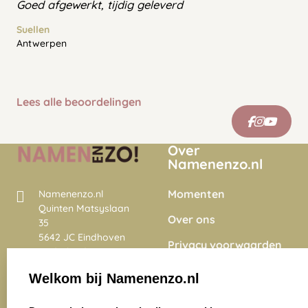
Goed afgewerkt, tijdig geleverd
Suellen
Antwerpen
Lees alle beoordelingen
Over
Namenenzo.nl
Momenten
Namenenzo.nl
Quinten Matsyslaan
Over ons
35
5642 JC Eindhoven
Privacy voorwaarden
Nederland
Onze vacatures
Welkom bij Namenenzo.nl
8.6
select language
4028 beoordelingen