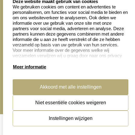
Deze website maakt gebruik van cookies
We gebruiken cookies om content en advertenties te
personaliseren, om functies voor social media te bieden en
Zakelijk:
Klantenservice:
om ons websiteverkeer te analyseren. Ook delen we
informatie over uw gebruik van onze site met onze
partners voor social media, adverteren en analyse. Deze
Aanvraag op maat
Contact opnemen
partners kunnen deze gegevens combineren met andere
informatie die u aan ze heeft verstrekt of die ze hebben
Cadeaubonnen
Veelgestelde vragen
verzameld op basis van uw gebruik van hun services.
Voor meer informatie over de gegevens welke wij
Retourneren
verzamelen verwijzen wij u graag door naar ons privacy
statement.
Meer informatie
Productinformatie:
Akkoord met alle instellingen
Montage
handleidingen
Niet essentiële cookies weigeren
Sitemap
algemene voorwaarden
disclaimer
Instellingen wijzigen
privacy statement
Cookies resetten
© copyright 2026