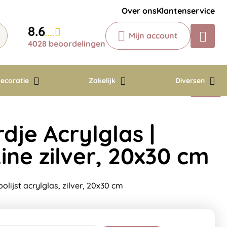
Krijg een antwoord op uw vraag
Over ons
Klantenservice
Chatbot
8.6
Mijn account
Chat 24/7 met onze chatbot voor
4028 beoordelingen
hulp
Contact
ecoratie
Zakelijk
Diversen
je Acrylglas |
ine zilver, 20x30 cm
ijst acrylglas, zilver, 20x30 cm