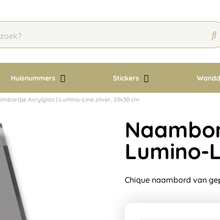
Huisnummers
Stickers
Wandd
mbordje Acrylglas | Lumino-Line zilver, 20x30 cm
Naambord
Lumino-L
Chique naambord van gepol