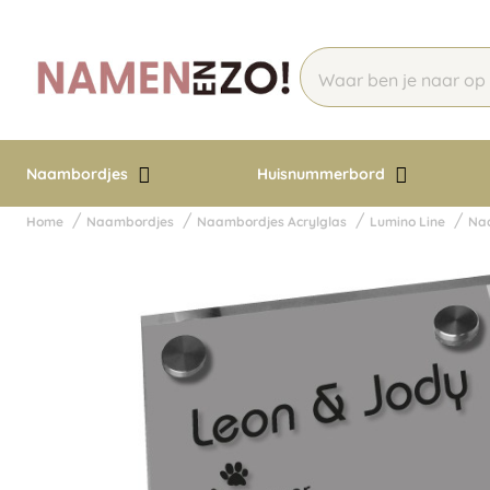
Naambordjes
Huisnummerbord
Home
Naambordjes
Naambordjes Acrylglas
Lumino Line
Naa