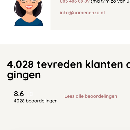
085 486 89 89
(ma t/m zo van 0
info@namenenzo.nl
4.028 tevreden klanten 
gingen
8.6
Lees alle beoordelingen
4028 beoordelingen