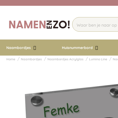
Naambordjes
Huisnummerbord
Home
Naambordjes
Naambordjes Acrylglas
Lumino Line
Naa