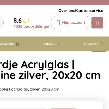
Veelgestelde vragen
Krijg een antwoord op uw vraag
Over ons
Klantenservice
Chatbot
8.6
Mijn account
Chat 24/7 met onze chatbot voor
4028 beoordelingen
hulp
Contact
ecoratie
Zakelijk
Diversen
je Acrylglas |
ine zilver, 20x20 cm
ijst acrylglas, zilver, 20x20 cm