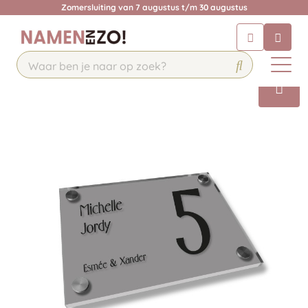
Zomersluiting van 7 augustus t/m 30 augustus
Chatbot
Chat 24/7 met onze chatbot voor
hulp
Contact