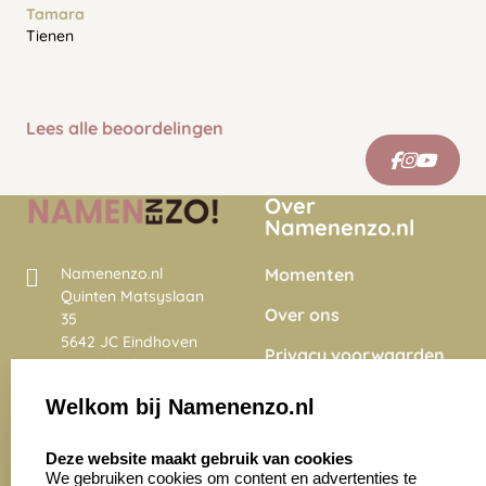
Tamara
Tienen
Lees alle beoordelingen
Over
Namenenzo.nl
Momenten
Namenenzo.nl
Quinten Matsyslaan
Over ons
35
5642 JC Eindhoven
Privacy voorwaarden
Nederland
Onze vacatures
Welkom bij Namenenzo.nl
8.6
select language
4028 beoordelingen
Deze website maakt gebruik van cookies
We gebruiken cookies om content en advertenties te