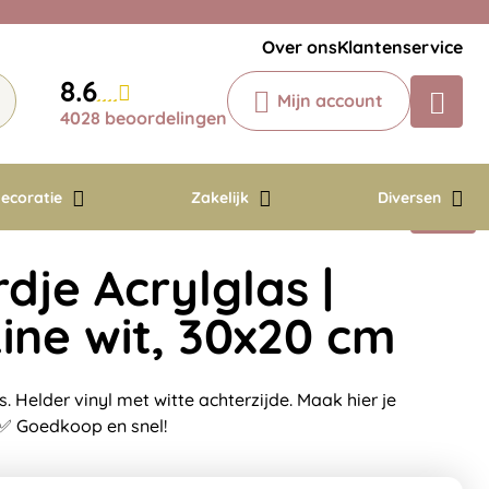
Veelgestelde vragen
Krijg een antwoord op uw vraag
Over ons
Klantenservice
Chatbot
8.6
Mijn account
Chat 24/7 met onze chatbot voor
4028 beoordelingen
hulp
Contact
ecoratie
Zakelijk
Diversen
je Acrylglas |
ine wit, 30x20 cm
 Helder vinyl met witte achterzijde. Maak hier je
 ✅ Goedkoop en snel!