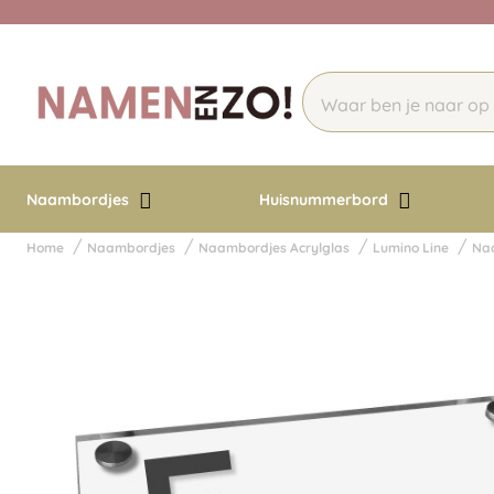
Naambordjes
Huisnummerbord
Home
Naambordjes
Naambordjes Acrylglas
Lumino Line
Naa