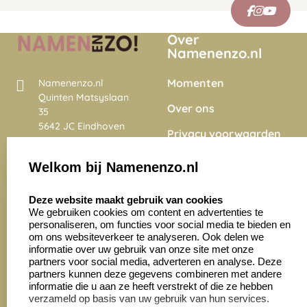
Over
Namenenzo.nl
Momenten
Namenenzo.nl
Quinten Matsyslaan
Over ons
35
5642 JC Eindhoven
Privacy voorwaarden
Nederland
Onze vacatures
Welkom bij Namenenzo.nl
8.6
select language
4028 beoordelingen
Deze website maakt gebruik van cookies
We gebruiken cookies om content en advertenties te
personaliseren, om functies voor social media te bieden en
Zakelijk:
Klantenservice:
om ons websiteverkeer te analyseren. Ook delen we
informatie over uw gebruik van onze site met onze
partners voor social media, adverteren en analyse. Deze
Aanvraag op maat
Contact opnemen
partners kunnen deze gegevens combineren met andere
informatie die u aan ze heeft verstrekt of die ze hebben
Cadeaubonnen
Veelgestelde vragen
verzameld op basis van uw gebruik van hun services.