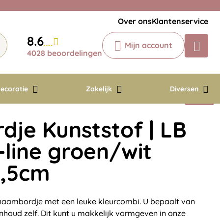
Veelgestelde vragen
Krijg een antwoord op uw vraag
Over ons
Klantenservice
Chatbot
8.6
Mijn account
Chat 24/7 met onze chatbot voor
4028 beoordelingen
hulp
Contact
ecoratie
Zakelijk
Diversen
je Kunststof | LB
line groen/wit
8,5cm
 naambordje met een leuke kleurcombi. U bepaalt van
inhoud zelf. Dit kunt u makkelijk vormgeven in onze