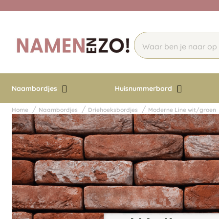
Naambordjes
Huisnummerbord
Home
Naambordjes
Driehoeksbordjes
Moderne Line wit/groen