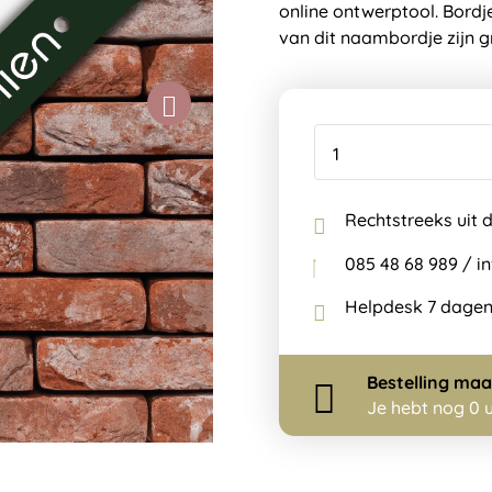
online ontwerptool. Bordj
van dit naambordje zijn g
Rechtstreeks uit 
085 48 68 989 / 
Helpdesk 7 dagen
Bestelling
maa
Je hebt nog
0 