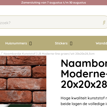
Zomersluiting van 7 augustus t/m 30 augustus
Huisnummers
Stickers
Wandd
Naambordje Kunststof | LB Moderne-line groen/wit 20x20x28,5cm
Naambord
Moderne-
20x20x2
Hoge kwaliteit kunststof
beide lagen de volledige 