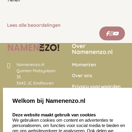
Tienen
Lees alle beoordelingen
Over
Namenenzo.nl
Momenten
Namenenzo.nl
Quinten Matsyslaan
Over ons
35
5642 JC Eindhoven
Privacy voorwaarden
Nederland
Onze vacatures
Welkom bij Namenenzo.nl
8.6
select language
4028 beoordelingen
Deze website maakt gebruik van cookies
We gebruiken cookies om content en advertenties te
personaliseren, om functies voor social media te bieden en
Zakelijk:
Klantenservice:
om ons websiteverkeer te analyseren. Ook delen we