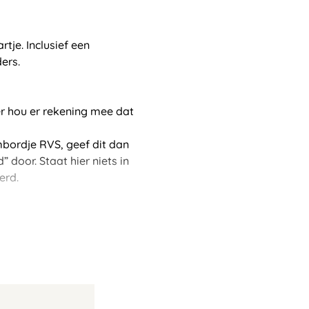
je. Inclusief een
ders.
er hou er rekening mee dat
ambordje RVS, geef dit dan
 door. Staat hier niets in
erd.