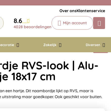
Veelgestelde vragen
Krijg een antwoord op uw vraag
Over ons
Klantenservice
Chatbot
8.6
Mijn account
Chat 24/7 met onze chatbot voor
4028 beoordelingen
hulp
Contact
ecoratie
Zakelijk
Diversen
je RVS-look | Alu-
je 18x17 cm
 een hartje. Dit naambordje lijkt op RVS, maar is
e uitstraling maar goedkoper. Ook geschikt voor buiten.