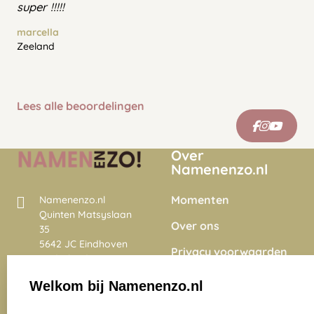
super !!!!!
marcella
Zeeland
Lees alle beoordelingen
Over
Namenenzo.nl
Momenten
Namenenzo.nl
Quinten Matsyslaan
Over ons
35
5642 JC Eindhoven
Privacy voorwaarden
Nederland
Onze vacatures
Welkom bij Namenenzo.nl
8.6
select language
4028 beoordelingen