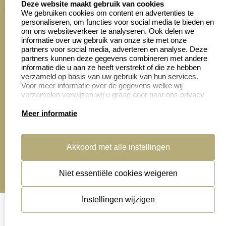
Deze website maakt gebruik van cookies
We gebruiken cookies om content en advertenties te
personaliseren, om functies voor social media te bieden en
Zakelijk:
Klantenservice:
om ons websiteverkeer te analyseren. Ook delen we
informatie over uw gebruik van onze site met onze
partners voor social media, adverteren en analyse. Deze
Aanvraag op maat
Contact opnemen
partners kunnen deze gegevens combineren met andere
informatie die u aan ze heeft verstrekt of die ze hebben
Cadeaubonnen
Veelgestelde vragen
verzameld op basis van uw gebruik van hun services.
Voor meer informatie over de gegevens welke wij
Retourneren
verzamelen verwijzen wij u graag door naar ons privacy
statement.
Meer informatie
Productinformatie:
Akkoord met alle instellingen
Montage
handleidingen
Niet essentiële cookies weigeren
Sitemap
algemene voorwaarden
disclaimer
Instellingen wijzigen
privacy statement
Cookies resetten
© copyright 2026