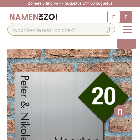
Zomersluiting van 7 augustus t/m 30 augustus
Chatbot
Chat 24/7 met onze chatbot voor
hulp
Contact