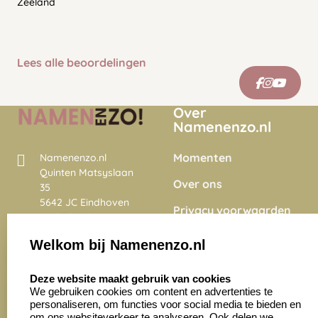
Zeeland
Lees alle beoordelingen
Over
Namenenzo.nl
Momenten
Namenenzo.nl
Quinten Matsyslaan
Over ons
35
5642 JC Eindhoven
Privacy voorwaarden
Nederland
Onze vacatures
Welkom bij Namenenzo.nl
8.6
select language
4028 beoordelingen
Deze website maakt gebruik van cookies
We gebruiken cookies om content en advertenties te
personaliseren, om functies voor social media te bieden en
Zakelijk:
Klantenservice:
om ons websiteverkeer te analyseren. Ook delen we