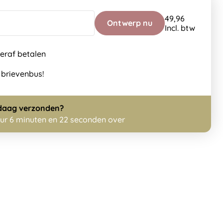
49,96
Ontwerp nu
Incl. btw
teraf betalen
 brievenbus!
daag
verzonden?
uur 6 minuten en 21 seconden over