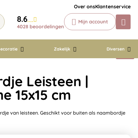
Krijg een antwoord op uw vraag
Over ons
Klantenservice
Chatbot
8.6
Mijn account
Chat 24/7 met onze chatbot voor
4028 beoordelingen
hulp
Contact
ecoratie
Zakelijk
Diversen
je Leisteen |
ne 15x15 cm
je van leisteen. Geschikt voor buiten als naambordje