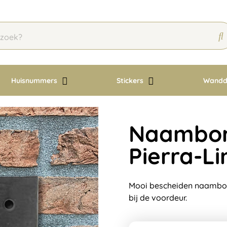
Huisnummers
Stickers
Wandd
Naambord
Pierra-Li
Mooi bescheiden naambord
bij de voordeur.