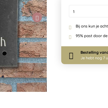
Bij ons kun je ach
95% past door de
Bestelling
van
Je hebt nog
7 