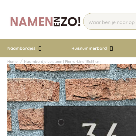
Naambordjes
Huisnummerbord
Home
Naambordje Leisteen | Pierra-Line 15x15 cm