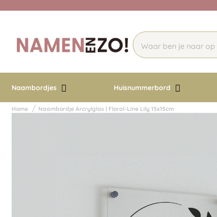
Naambordjes
Huisnummerbord
Home
Naambordje Arcrylglas | Floral-Line Lily 15x15cm