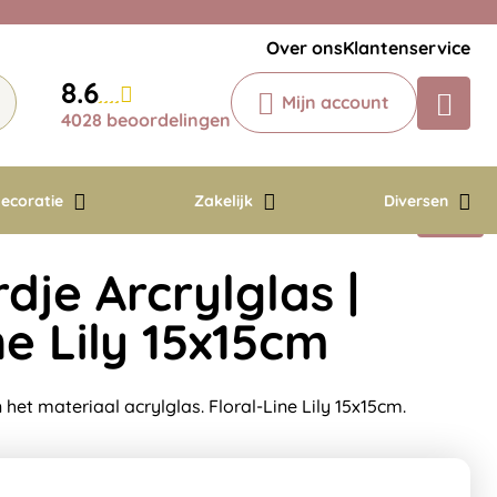
Veelgestelde vragen
Krijg een antwoord op uw vraag
Over ons
Klantenservice
Chatbot
8.6
Mijn account
Chat 24/7 met onze chatbot voor
4028 beoordelingen
hulp
Contact
ecoratie
Zakelijk
Diversen
je Arcrylglas |
ne Lily 15x15cm
et materiaal acrylglas. Floral-Line Lily 15x15cm.