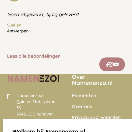
Goed afgewerkt, tijdig geleverd
Suellen
Antwerpen
Lees alle beoordelingen
Over
Namenenzo.nl
Momenten
Namenenzo.nl
Quinten Matsyslaan
Over ons
35
5642 JC Eindhoven
Privacy voorwaarden
Nederland
Onze vacatures
Welkom bij Namenenzo.nl