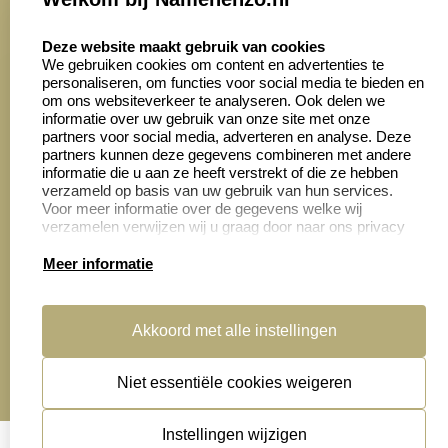
8.6
select language
4028 beoordelingen
Deze website maakt gebruik van cookies
We gebruiken cookies om content en advertenties te
personaliseren, om functies voor social media te bieden en
Zakelijk:
Klantenservice:
om ons websiteverkeer te analyseren. Ook delen we
informatie over uw gebruik van onze site met onze
partners voor social media, adverteren en analyse. Deze
Aanvraag op maat
Contact opnemen
partners kunnen deze gegevens combineren met andere
informatie die u aan ze heeft verstrekt of die ze hebben
Cadeaubonnen
Veelgestelde vragen
verzameld op basis van uw gebruik van hun services.
Voor meer informatie over de gegevens welke wij
Retourneren
verzamelen verwijzen wij u graag door naar ons privacy
statement.
Meer informatie
Productinformatie:
Akkoord met alle instellingen
Montage
handleidingen
Niet essentiële cookies weigeren
Sitemap
algemene voorwaarden
disclaimer
Instellingen wijzigen