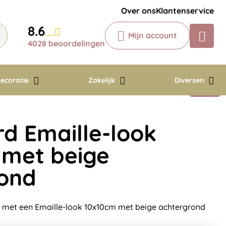
Krijg een antwoord op uw vraag
Over ons
Klantenservice
Chatbot
8.6
Mijn account
Chat 24/7 met onze chatbot voor
4028 beoordelingen
hulp
Contact
ecoratie
Zakelijk
Diversen
 Emaille-look
 met beige
ond
met een Emaille-look 10x10cm met beige achtergrond