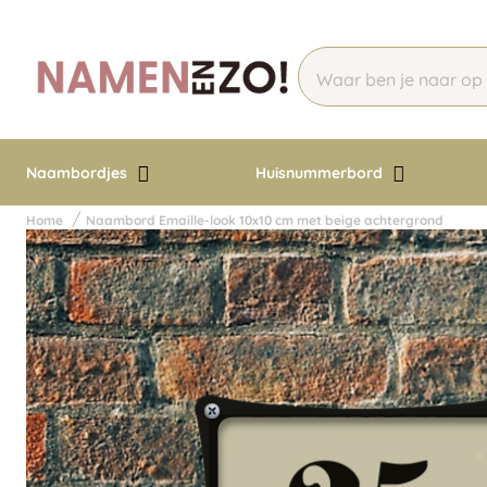
Naambordjes
Huisnummerbord
Home
Naambord Emaille-look 10x10 cm met beige achtergrond