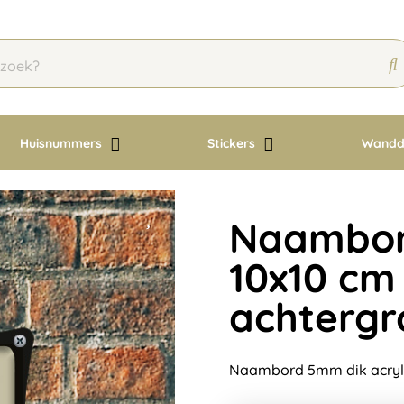
Huisnummers
Stickers
Wandd
Naambord
10x10 cm
achtergr
Naambord 5mm dik acryl 