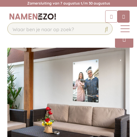
Zomersluiting van 7 augustus t/m 30 augustus
Chatbot
Chat 24/7 met onze chatbot voor
hulp
Contact