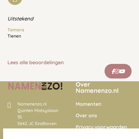
Uitstekend
Tamara
Tienen
Lees alle beoordelingen
Over
Namenenzo.nl
Momenten
Namenenzo.nl
Quinten Matsyslaan
Over ons
35
5642 JC Eindhoven
Privacy voorwaarden
Nederland
Onze vacatures