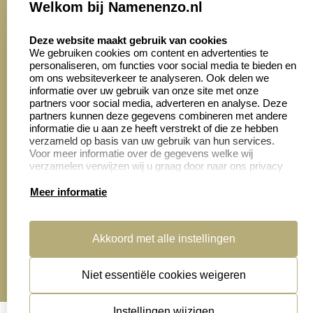
Welkom bij Namenenzo.nl
8.6
select language
4028 beoordelingen
Deze website maakt gebruik van cookies
We gebruiken cookies om content en advertenties te
personaliseren, om functies voor social media te bieden en
Zakelijk:
Klantenservice:
om ons websiteverkeer te analyseren. Ook delen we
informatie over uw gebruik van onze site met onze
partners voor social media, adverteren en analyse. Deze
Aanvraag op maat
Contact opnemen
partners kunnen deze gegevens combineren met andere
informatie die u aan ze heeft verstrekt of die ze hebben
Cadeaubonnen
Veelgestelde vragen
verzameld op basis van uw gebruik van hun services.
Voor meer informatie over de gegevens welke wij
Retourneren
verzamelen verwijzen wij u graag door naar ons privacy
statement.
Meer informatie
Productinformatie:
Akkoord met alle instellingen
Montage
handleidingen
Niet essentiële cookies weigeren
Sitemap
algemene voorwaarden
disclaimer
Instellingen wijzigen