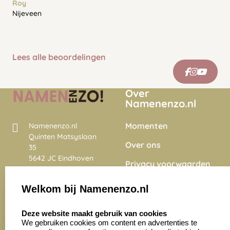
Roy
Nijeveen
Lees alle beoordelingen
Over
Namenenzo.nl
Momenten
Namenenzo.nl
Quinten Matsyslaan
Over ons
35
5642 JC Eindhoven
Privacy voorwaarden
Nederland
Onze vacatures
Welkom bij Namenenzo.nl
8.6
select language
4028 beoordelingen
Deze website maakt gebruik van cookies
We gebruiken cookies om content en advertenties te