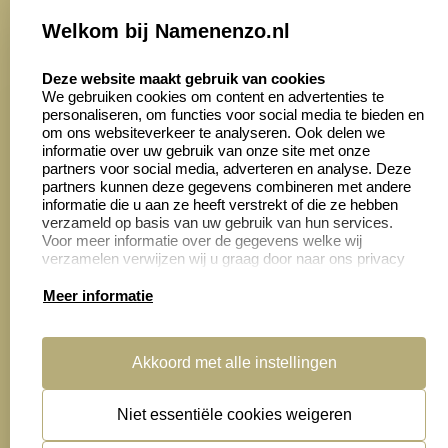
Onze vacatures
Welkom bij Namenenzo.nl
8.6
select language
4028 beoordelingen
Deze website maakt gebruik van cookies
We gebruiken cookies om content en advertenties te
personaliseren, om functies voor social media te bieden en
Zakelijk:
Klantenservice:
om ons websiteverkeer te analyseren. Ook delen we
informatie over uw gebruik van onze site met onze
partners voor social media, adverteren en analyse. Deze
Aanvraag op maat
Contact opnemen
partners kunnen deze gegevens combineren met andere
informatie die u aan ze heeft verstrekt of die ze hebben
Cadeaubonnen
Veelgestelde vragen
verzameld op basis van uw gebruik van hun services.
Voor meer informatie over de gegevens welke wij
Retourneren
verzamelen verwijzen wij u graag door naar ons privacy
statement.
Meer informatie
Productinformatie:
Akkoord met alle instellingen
Montage
handleidingen
Niet essentiële cookies weigeren
Sitemap