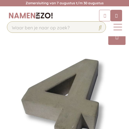
Zomersluiting van 7 augustus t/m 30 augustus
Chatbot
Chat 24/7 met onze chatbot voor
hulp
Contact