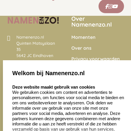
Over
Namenenzo.nl
Momenten
Namenenzo.nl
Quinten Matsyslaan
Over ons
35
5642 JC Eindhoven
Privacy voorwaarden
Nederland
Onze vacatures
Welkom bij Namenenzo.nl
8.6
select language
4028 beoordelingen
Deze website maakt gebruik van cookies
We gebruiken cookies om content en advertenties te
personaliseren, om functies voor social media te bieden en
Zakelijk:
Klantenservice:
om ons websiteverkeer te analyseren. Ook delen we
informatie over uw gebruik van onze site met onze
partners voor social media, adverteren en analyse. Deze
Aanvraag op maat
Contact opnemen
partners kunnen deze gegevens combineren met andere
informatie die u aan ze heeft verstrekt of die ze hebben
Cadeaubonnen
Veelgestelde vragen
verzameld op basis van uw gebruik van hun services.