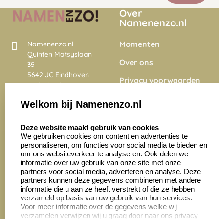
Over
Namenenzo.nl
Momenten
Namenenzo.nl
Quinten Matsyslaan
Over ons
35
5642 JC Eindhoven
Privacy voorwaarden
Nederland
Onze vacatures
Welkom bij Namenenzo.nl
8.6
select language
4028 beoordelingen
Deze website maakt gebruik van cookies
We gebruiken cookies om content en advertenties te
personaliseren, om functies voor social media te bieden en
Zakelijk:
Klantenservice:
om ons websiteverkeer te analyseren. Ook delen we
informatie over uw gebruik van onze site met onze
partners voor social media, adverteren en analyse. Deze
Aanvraag op maat
Contact opnemen
partners kunnen deze gegevens combineren met andere
informatie die u aan ze heeft verstrekt of die ze hebben
Cadeaubonnen
Veelgestelde vragen
verzameld op basis van uw gebruik van hun services.
Voor meer informatie over de gegevens welke wij
Retourneren
verzamelen verwijzen wij u graag door naar ons privacy