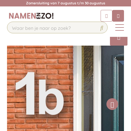
Zomersluiting van 7 augustus t/m 30 augustus
Chatbot
Chat 24/7 met onze chatbot voor
hulp
Contact