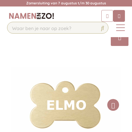
Zomersluiting van 7 augustus t/m 30 augustus
Chatbot
Chat 24/7 met onze chatbot voor
hulp
Contact