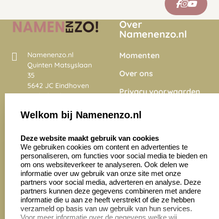
Over
Namenenzo.nl
Momenten
Namenenzo.nl
Quinten Matsyslaan
Over ons
35
5642 JC Eindhoven
Privacy voorwaarden
Nederland
Onze vacatures
Welkom bij Namenenzo.nl
8.6
select language
4028 beoordelingen
Deze website maakt gebruik van cookies
We gebruiken cookies om content en advertenties te
personaliseren, om functies voor social media te bieden en
Zakelijk:
Klantenservice:
om ons websiteverkeer te analyseren. Ook delen we
informatie over uw gebruik van onze site met onze
partners voor social media, adverteren en analyse. Deze
Aanvraag op maat
Contact opnemen
partners kunnen deze gegevens combineren met andere
informatie die u aan ze heeft verstrekt of die ze hebben
Cadeaubonnen
Veelgestelde vragen
verzameld op basis van uw gebruik van hun services.
Voor meer informatie over de gegevens welke wij