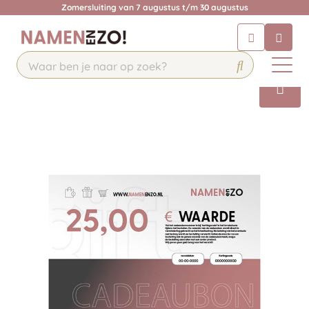
Zomersluiting van 7 augustus t/m 30 augustus
Chatbot
Chat 24/7 met onze chatbot voor
hulp
Contact