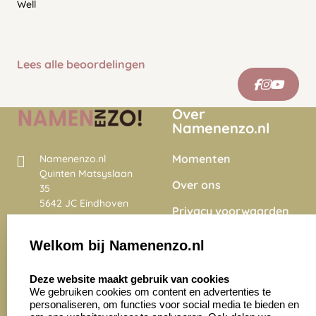
Well
Lees alle beoordelingen
Over
Namenenzo.nl
Momenten
Namenenzo.nl
Quinten Matsyslaan
Over ons
35
5642 JC Eindhoven
Privacy voorwaarden
Nederland
Onze vacatures
Welkom bij Namenenzo.nl
8.6
select language
4028 beoordelingen
Deze website maakt gebruik van cookies
We gebruiken cookies om content en advertenties te
personaliseren, om functies voor social media te bieden en
Zakelijk:
Klantenservice: