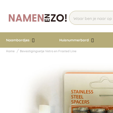
Naambordjes
Huisnummerbord
Home
Bevestigingsetje Vetro en Frosted Line