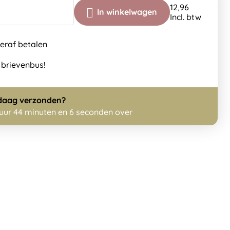
Incl. btw
teraf betalen
 brievenbus!
daag
verzonden?
 uur 44 minuten en 5 seconden over