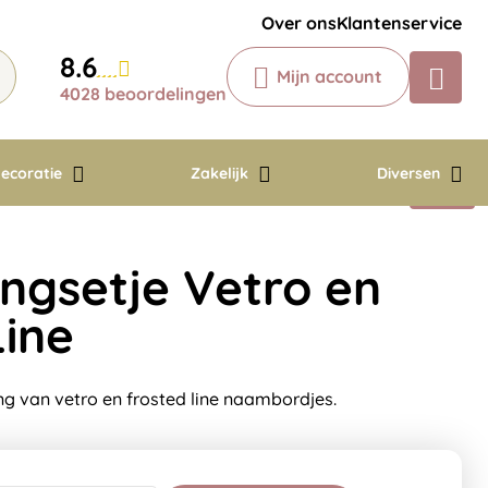
Krijg een antwoord op uw vraag
Over ons
Klantenservice
Chatbot
8.6
Mijn account
Chat 24/7 met onze chatbot voor
4028 beoordelingen
hulp
Contact
ecoratie
Zakelijk
Diversen
ingsetje Vetro en
Line
ng van vetro en frosted line naambordjes.
12,96
In winkelwagen