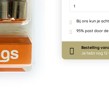
Bij ons kun je ach
95% past door de
Bestelling
van
Je hebt nog
12