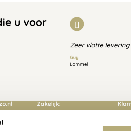
die u voor
Zeer vlotte levering
Guy
Lommel
o.nl
Zakelijk:
Klan
Aanvraag op maat
Conta
nl
Cadeaubonnen
Veelg