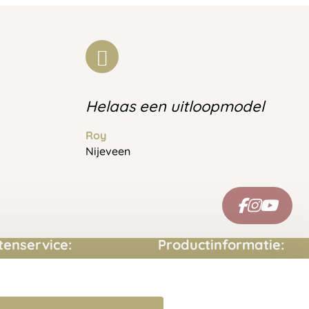
Helaas een uitloopmodel
Roy
Nijeveen
tenservice:
Productinformatie:
ct opnemen
Montage handleidingen
estelde vragen
Sitemap