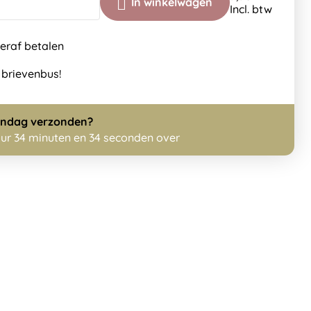
In winkelwagen
Incl. btw
teraf betalen
 brievenbus!
ndag
verzonden?
uur 34 minuten en 33 seconden over