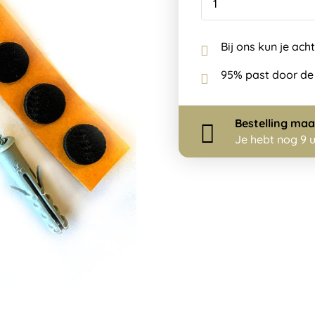
Bij ons kun je ach
95% past door de
Bestelling
maa
Je hebt nog
9 