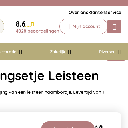
Veelgestelde vragen
Krijg een antwoord op uw vraag
Over ons
Klantenservice
Chatbot
8.6
Mijn account
Chat 24/7 met onze chatbot voor
4028 beoordelingen
hulp
Contact
ecoratie
Zakelijk
Diversen
ingsetje Leisteen
ging van een leisteen naambordje. Levertijd van 1
9,96