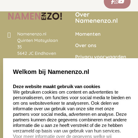
Over
Namenenzo.nl
Momenten
Namenenzo.nl
Quinten Matsyslaan
Over ons
35
5642 JC Eindhoven
Privacy voorwaarden
Nederland
Onze vacatures
Welkom bij Namenenzo.nl
8.6
select language
4028 beoordelingen
Deze website maakt gebruik van cookies
We gebruiken cookies om content en advertenties te
personaliseren, om functies voor social media te bieden en
Zakelijk:
Klantenservice:
om ons websiteverkeer te analyseren. Ook delen we
informatie over uw gebruik van onze site met onze
partners voor social media, adverteren en analyse. Deze
Aanvraag op maat
Contact opnemen
partners kunnen deze gegevens combineren met andere
informatie die u aan ze heeft verstrekt of die ze hebben
Cadeaubonnen
Veelgestelde vragen
verzameld op basis van uw gebruik van hun services.
Voor meer informatie over de gegevens welke wij