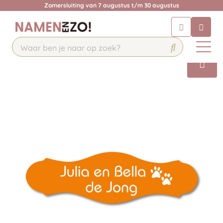
Zomersluiting van 7 augustus t/m 30 augustus
Chatbot
Chat 24/7 met onze chatbot voor
hulp
Contact