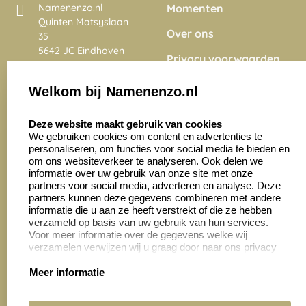
Momenten
Namenenzo.nl
Quinten Matsyslaan
Over ons
35
5642 JC Eindhoven
Privacy voorwaarden
Nederland
Onze vacatures
Welkom bij Namenenzo.nl
8.6
select language
4028 beoordelingen
Deze website maakt gebruik van cookies
We gebruiken cookies om content en advertenties te
personaliseren, om functies voor social media te bieden en
Zakelijk:
Klantenservice:
om ons websiteverkeer te analyseren. Ook delen we
informatie over uw gebruik van onze site met onze
partners voor social media, adverteren en analyse. Deze
Aanvraag op maat
Contact opnemen
partners kunnen deze gegevens combineren met andere
informatie die u aan ze heeft verstrekt of die ze hebben
Cadeaubonnen
Veelgestelde vragen
verzameld op basis van uw gebruik van hun services.
Voor meer informatie over de gegevens welke wij
Retourneren
verzamelen verwijzen wij u graag door naar ons privacy
statement.
Meer informatie
Productinformatie: