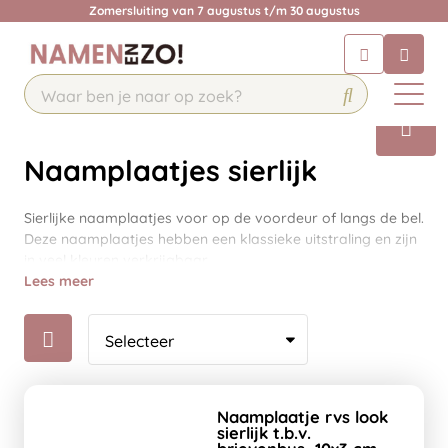
Zomersluiting van 7 augustus t/m 30 augustus
Chatbot
Chat 24/7 met onze chatbot voor
hulp
Contact
Naamplaatjes sierlijk
Sierlijke naamplaatjes voor op de voordeur of langs de bel.
Deze naamplaatjes hebben een klassieke uitstraling en zijn
in veel kleuren verkrijgbaar.
Lees meer
Naamplaatje rvs look
sierlijk t.b.v.